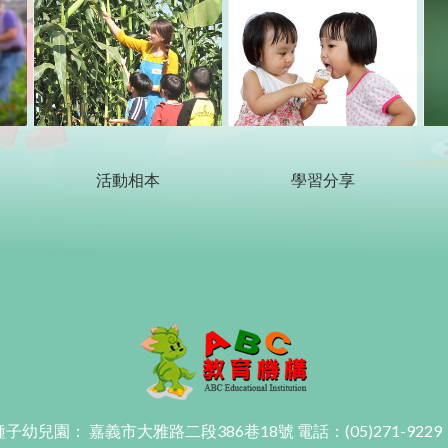
活動相本
學習分享
種子幼兒園： 嘉義市大雅路二段386巷18號
電話：(05)271-9229