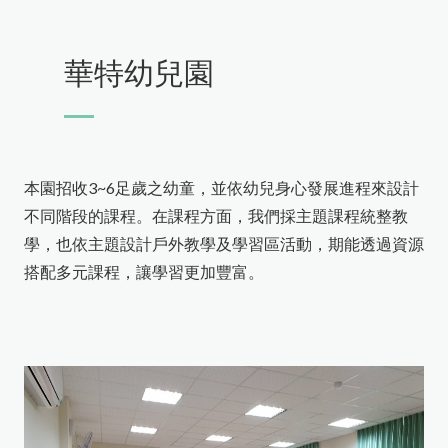
關於我們
繁體中文
最新消息
華特幼兒園
課程介紹
班級相本
聯絡我們
本園招收3~6足歲之幼童，並依幼兒身心發展進程來設計
ABC教育機構
不同階段的課程。在課程方面，我們採主題課程統整教
種子幼兒園
桑尼種子幼兒園
學，也依主題設計戶外教學及學習區活動，期能透過資源
校園公告
種子幼兒園
搭配多元課程，讓學習更加豐富。
華特幼兒園暨托嬰中心
桑尼種子幼兒園
影音分享
華特幼兒園
學習分享
華特托嬰中心
最新消息
ABC美語學校
ABC美語學校