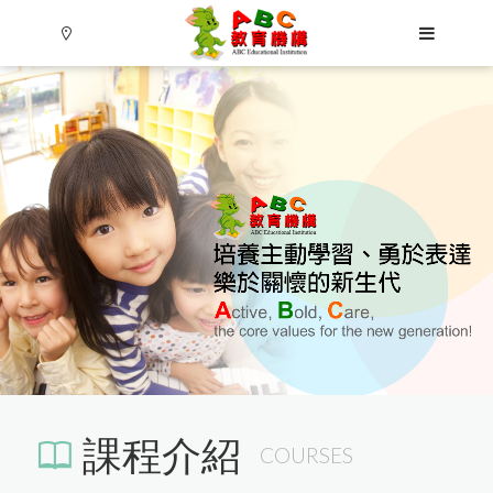
Language
課程介紹
Menu
COURSES